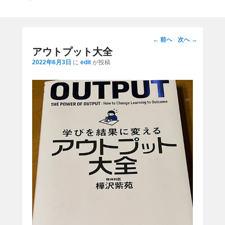
投
←
前へ
次へ
→
稿
アウトプット大全
ナ
2022年6月3日
に
edit
が投稿
ビ
ゲ
ー
シ
ョ
ン